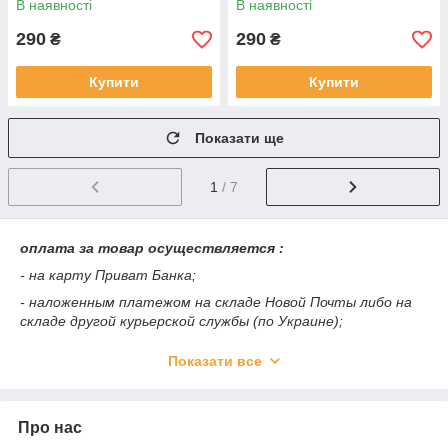
В наявності
В наявності
290
290
₴
₴
Купити
Купити
Показати ще
1
/ 7
оплата за товар осуществляется :
- на карту Приват Банка;
- наложенным платежом на складе Новой Почты либо на
складе другой курьерской службы (по Украине);
- при самовывозе в Хмельницком;
Показати все
способы доставки :
- Новая Почта
Про нас
- Интайм