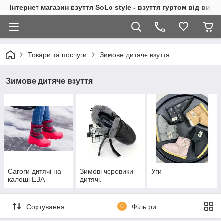
Інтернет магазин взуття SoLo style - взуття гуртом від вир
Товари та послуги
Зимове дитяче взуття
Зимове дитяче взуття
Сагоги дитячі на
Зимові черевики
Уги
калоші ЕВА
дитячі.
Сортування
0
Фільтри