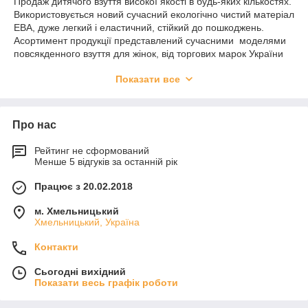
Продаж дитячого взуття високої якості в будь-яких кількостях.
Використовується новий сучасний екологічно чистий матеріал
ЕВА, дуже легкий і еластичний, стійкий до пошкоджень.
Асортимент продукції представлений сучасними моделями
повсякденного взуття для жінок, від торгових марок України
DaGo Style, Прогрес-сервіс, Luckline, Літма, Крик. Єті
Показати все
виробники зазначили себе як гарант ціни та якості у сфері
цього взуття.
Способи оплати:
Оплата за замовлення через банк — 100%
оплата на
Про нас
картку КБ "ПриватБанк".
Накладений платіж
Рейтинг не сформований
(Нова Пошта, Інтайм — 2% послуга,
Менше 5 відгуків за останній рік
накладена платежами).
Замовлення можна зробити
через кошик або письмовий на
Працює з 20.02.2018
пошту, а також телефоном, які є в контактах. Про те, що ваше
замовлення приймаєте ви отримаєте повідомлення на
м. Хмельницький
електронну пошту або СМС із сумою й реквізитами оплати.
Хмельницький, Україна
Заказ буде відправлений відразу після надходження грошей
Контакти
на наш картковий рахунок КБ "ПриватБанк".
Відсилання замовлень щодня з 8.00 до 21.00.
Сьогодні вихідний
Показати весь графік роботи