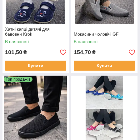
Хатні капці дитячі для
бавовни Krok
Мокасини чоловічі GF
В наявності
В наявності
101,50
154,70
₴
₴
Купити
Купити
Топ продажів