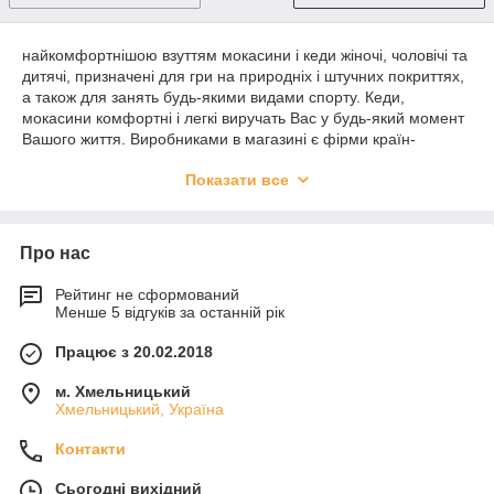
найкомфортнішою взуттям мокасини і кеди жіночі, чоловічі та
дитячі, призначені для гри на природніх і штучних покриттях,
а також для занять будь-якими видами спорту. Кеди,
мокасини комфортні і легкі виручать Вас у будь-який момент
Вашого життя. Виробниками в магазині є фірми країн-
України, Польщі, Угорщини, Китаю, Румунії та ін . Українські
Показати все
та польські виробники пропонують чоловічі, жіночі, дитячі
пляжні та повсякденні моделі. Продукція володіє чудовими
естетичними якостями, будучи вельми доступною за
вартістю.
Про нас
Оптовий інтернет магазин "SoLo style"
пропонує якісну
фабричну продукцію, створену з екологічно безпечної
Рейтинг не сформований
Менше 5 відгуків за останній рік
сировини. В асортименті представлені найбільш ходові
моделі, які користуються попитом серед українських
Працює з 20.02.2018
споживачів. Кеди, мокасини доступні оптом за найнижчими
цінами на ринку, що дозволить кожному підприємцю або
м. Хмельницький
організації сформувати вигідну роздрібну вартість.
Хмельницький, Україна
категорії
інтернет магазину
"SoLo style"
представлені для
Контакти
оптового продажу:
Мокасини
Сьогодні вихідний