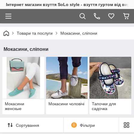
Інтернет магазин взуття SoLo style - взуття гуртом від вир
Товари та послуги
Мокасини, сліпони
Мокасини, сліпони
Мокасини
Мокасини чоловічі
Тапочки для
женскые
садочка
Сортування
0
Фільтри