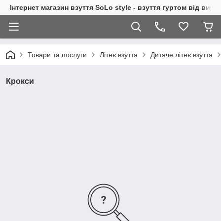
Інтернет магазин взуття SoLo style - взуття гуртом від вир
Товари та послуги
Літнє взуття
Дитяче літнє взуття
Крокси