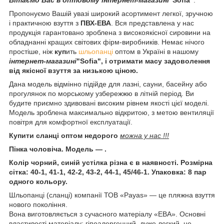
Пропонуємо Вашій увазі широкий асортимент легкої, зручною
і практичною взуття з
ПВХ-ЕВА
. Вся представлена у нас
продукція гарантовано зроблена з високоякісної сировини на
обладнанні кращих світових фірм-виробників. Немає нічого
простіше, ніж
ку
п
ить
шльопанці
оптом в Україні
в нашому
інтернет-магазині
"Sofia", і отримати масу задоволення
від якісної взуття за низькою ціною.
Дана модель відмінно підійде для лазні, саун
и, басейну або
прогулянок по морському узбережжю в літній період. Ви
будите приємно здивовані високим рівнем якості цієї моделі.
Модель
зроблена максимально відкритою, з метою вентиляції
повітря для комфортної експлуатації.
Купити сланці оптом недорого
можна у нас !!!
Пінка чоловіча. Модель ― .
Колір чорний, синій устілка різна є в наявності. Розмірна
сітка: 40-1, 41-1, 42-2, 43-2, 44-1, 45/46-1. Упаковка: 8 пар
одного кольору.
Шльопанці (сланці) компанії ТОВ «Payas» — це пляжна взуття
нового покоління.
Вона виготовляється з сучасного матеріалу «ЕВА». Основні
властивості матеріалу: гіпоалергенний, дуже легкий, не