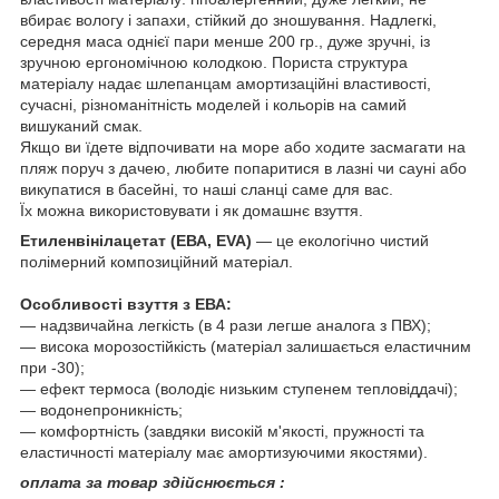
вбирає вологу і запахи, стійкий до зношування. Надлегкі,
середня маса однієї пари менше 200 гр., дуже зручні, із
зручною ергономічною колодкою. Пориста структура
матеріалу надає шлепанцам амортизаційні властивості,
сучасні, різноманітність моделей і кольорів на самий
вишуканий смак.
Якщо ви їдете відпочивати на море або ходите засмагати на
пляж поруч з дачею, любите попаритися в лазні чи сауні або
викупатися в басейні, то наші сланці саме для вас.
Їх можна використовувати і як домашнє взуття.
Етиленвінілацетат (ЕВА, EVA)
― це екологічно чистий
полімерний композиційний матеріал.
Особливості взуття з ЕВА:
― надзвичайна легкість (в 4 рази легше аналога з ПВХ);
― висока морозостійкість (матеріал залишається еластичним
при -30);
― ефект термоса (володіє низьким ступенем тепловіддачі);
― водонепроникність;
― комфортність (завдяки високій м'якості, пружності та
еластичності матеріалу має амортизуючими якостями).
оплата за товар здійснюється :