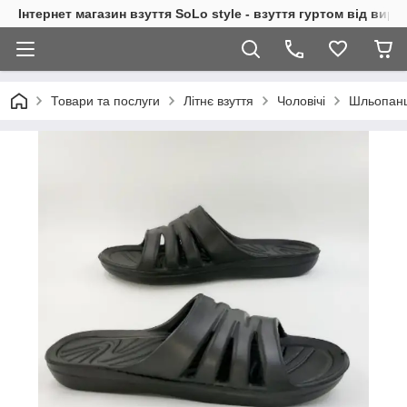
Інтернет магазин взуття SoLo style - взуття гуртом від вир
Товари та послуги
Літнє взуття
Чоловічі
Шльопанц