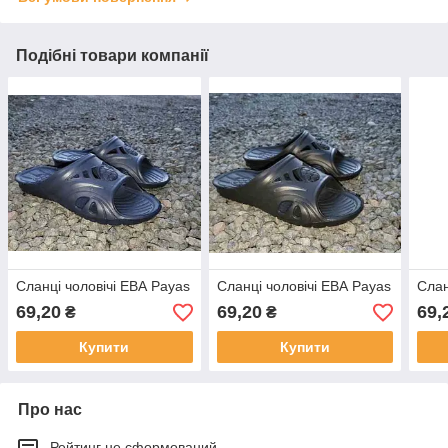
Подібні товари компанії
Сланці чоловічі ЕВА Payas
Сланці чоловічі ЕВА Payas
Слан
69,20
69,20
69,
₴
₴
Купити
Купити
Про нас
Рейтинг не сформований