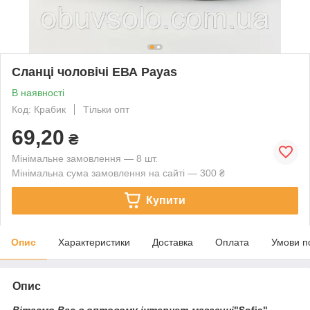
Сланці чоловічі ЕВА Payas
В наявності
Код: Крабик
Тільки опт
69,20
₴
Мінімальне замовлення — 8 шт.
Мінімальна сума замовлення на сайті — 300 ₴
Купити
Опис
Характеристики
Доставка
Оплата
Умови п
Опис
Вітаємо Вас в оптовому інтернет-магазині
"Sofia"
.