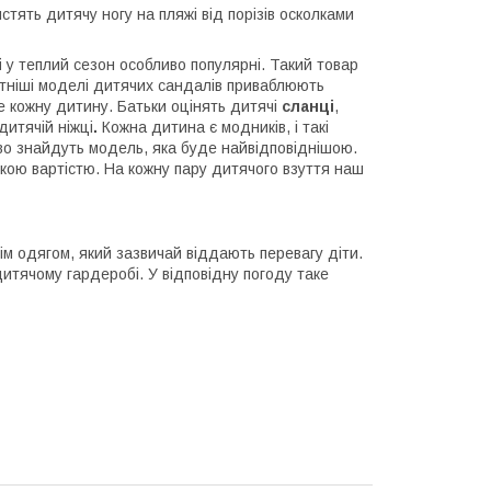
стять дитячу ногу на пляжі від порізів осколками
і
у теплий сезон особливо популярні. Такий товар
ітніші моделі дитячих сандалів приваблюють
ме кожну дитину. Батьки оцінять дитячі
сланці
,
дитячій ніжці
.
Кожна дитина є модників, і такі
ово знайдуть модель, яка буде найвідповіднішою.
ькою вартістю. На кожну пару дитячого взуття наш
нім одягом, який зазвичай віддають перевагу діти.
 дитячому гардеробі. У відповідну погоду таке