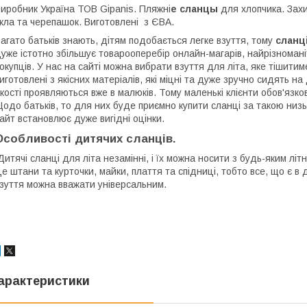
иробник Україна ТОВ Gipanis. Пляжні
е сланцы
для хлопчика. Захи
кла та черепашок. Виготовлені з ЄВА.
агато батьків знають, дітям подобається легке взуття, тому
сланц
уже істотно збільшує товарооперебір онлайн-магарів, найрізноман
окупців. У нас на сайті можна вибрати взуття для літа, яке тішити
иготовлені з якісних матеріалів, які міцні та дуже зручно сидять на 
кості проявляються вже в малюків. Тому маленькі клієнти обов'язк
одо батьків, то для них буде приємно купити сланці за такою низ
айт встановлює дуже вигідні оцінки.
Особливості дитячих сланців.
итячі сланці для літа незамінні, і їх можна носити з будь-яким літ
е штани та курточки, майки, плаття та спідниці, тобто все, що є в
зуття можна вважати універсальним.
арактеристики