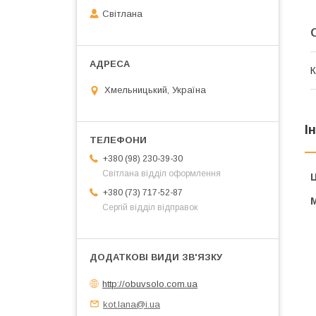
Світлана
К
Хмельницький, Україна
І
+380 (98) 230-39-30
Світлана відділ оформлення
Ц
+380 (73) 717-52-87
Сергій відділ відправок
http://obuvsolo.com.ua
kot.lana@i.ua