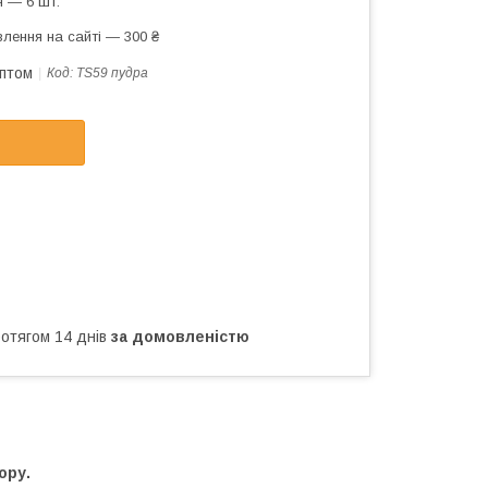
 — 6 шт.
лення на сайті — 300 ₴
оптом
Код:
TS59 пудра
ротягом 14 днів
за домовленістю
ору.