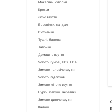
Мокасини, сліпони
Крокси
Літнє взуття
Босоніжки, сандалі
В'єтнамки
Туфлі, балетки
Тапочки
Домашнє взуття
Чоботи гумові, ПВХ, ЕВА
Зимове чоловіче взуття
Чоботи підліткові
Зимове жіноче взуття
Бурки, бабуші, черевики
Зимове дитяче взуття
Калоші
К