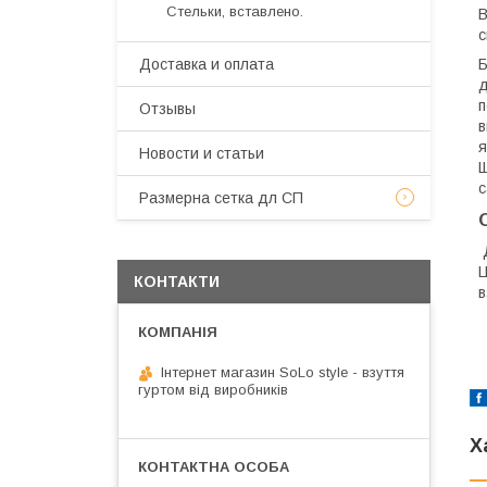
Стельки, вставлено.
В
с
Б
Доставка и оплата
д
п
Отзывы
в
я
Новости и статьи
Щ
с
Размерна сетка дл СП
Д
Ц
КОНТАКТИ
в
Інтернет магазин SoLo style - взуття
гуртом від виробників
Х