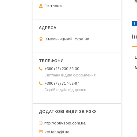
В
Світлана
І
Хмельницький, Україна
Ц
+380 (98) 230-39-30
Світлана відділ оформлення
+380 (73) 717-52-87
Сергій відділ відправок
http://obuvsolo.com.ua
kot.lana@i.ua