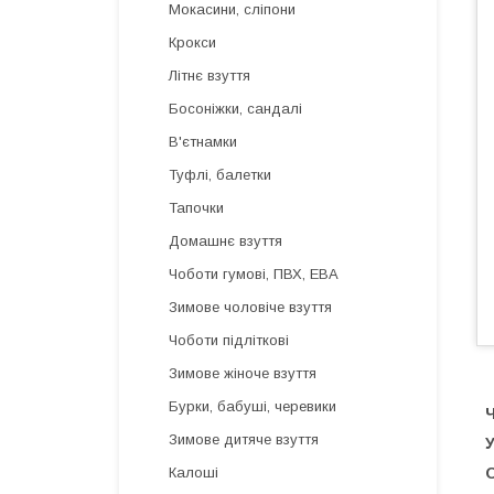
Мокасини, сліпони
Крокси
Літнє взуття
Босоніжки, сандалі
В'єтнамки
Туфлі, балетки
Тапочки
Домашнє взуття
Чоботи гумові, ПВХ, ЕВА
Зимове чоловіче взуття
Чоботи підліткові
Зимове жіноче взуття
Бурки, бабуші, черевики
Зимове дитяче взуття
У
О
Калоші