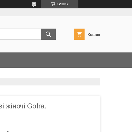
Кошик
Кошик
і жіночі Gofra.