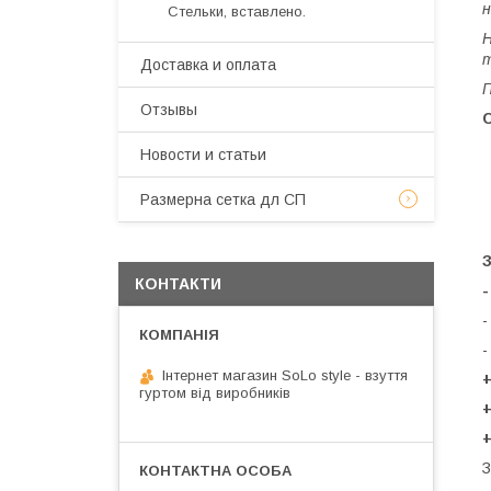
н
Стельки, вставлено.
Н
т
Доставка и оплата
П
Отзывы
Новости и статьи
Размерна сетка дл СП
КОНТАКТИ
-
-
Інтернет магазин SoLo style - взуття
гуртом від виробників
З