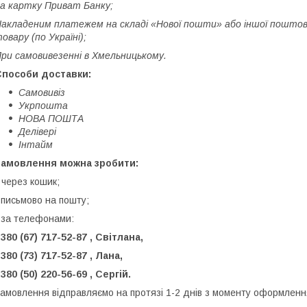
а картку Приват Банку;
акладеним платежем на складі «Нової пошти» або іншої поштово
овару (по Україні);
ри самовивезенні в Хмельницькому.
Способи доставки:
Самовивіз
Укрпошта
НОВА ПОШТА
Делівері
Інтайм
Замовлення можна зробити:
-
через кошик;
 письмово на пошту;
 за телефонами:
+380
67
717-52-87
Світлана
,
+380
73
717-52-87
Лана
,
+380
50
220-56-69
Сергій.
амовлення відправляємо на протязі 1-2 днів з моменту оформленн