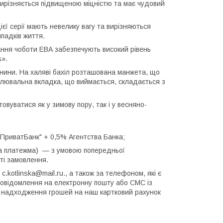
 вирізняється підвищеною міцністю та має чудовий
єї серії мають невелику вагу та вирізняються
ипадків життя.
ання чоботи ЕВА забезпечують високий рівень
s».
анини. На халяві бахіл розташована манжета, що
плювальна вкладка, що виймається, складається з
вуватися як у зимову пору, так і у весняно-
"ПриватБанк" + 0,5% Агентства Банка;
а платежма) — з умовою попередньої
сті замовлення.
.kotlinska@mail.ru., а також за телефоном, які є
повідомлення на електронну пошту або СМС із
ля надходження грошей на наш картковий рахунок