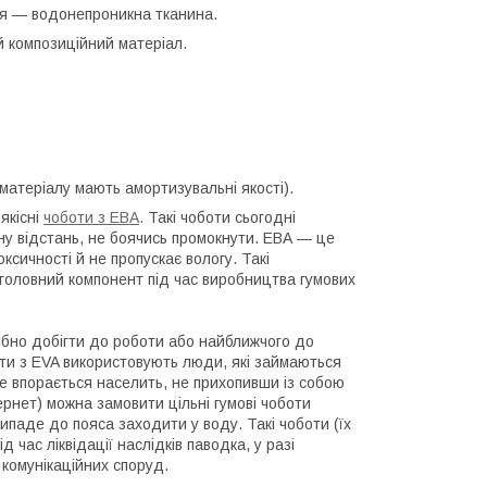
ття — водонепроникна тканина.
й композиційний матеріал.
 матеріалу мають амортизувальні якості).
якісні
чоботи з ЕВА
. Такі чоботи сьогодні
ну відстань, не боячись промокнути. ЕВА — це
сичності й не пропускає вологу. Такі
головний компонент під час виробництва гумових
рібно добігти до роботи або найближчого до
оти з EVA використовують люди, які займаються
е впорається населить, не прихопивши із собою
тернет) можна замовити цільні гумові чоботи
рипаде до пояса заходити у воду. Такі чоботи (їх
час ліквідації наслідків паводка, у разі
 комунікаційних споруд.