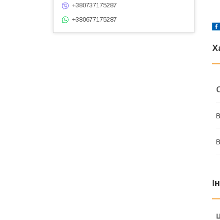
+380737175287
+380677175287
Х
В
В
І
Ц