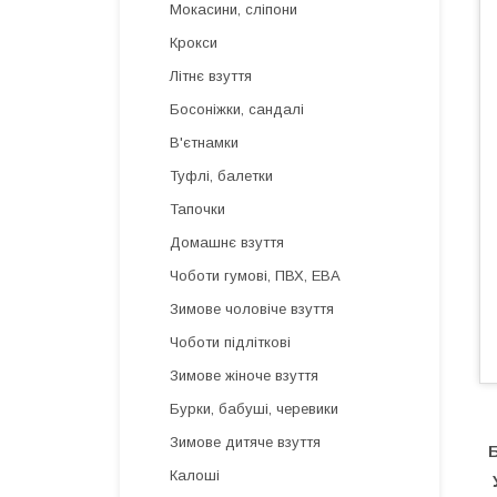
Мокасини, сліпони
Крокси
Літнє взуття
Босоніжки, сандалі
В'єтнамки
Туфлі, балетки
Тапочки
Домашнє взуття
Чоботи гумові, ПВХ, ЕВА
Зимове чоловіче взуття
Чоботи підліткові
Зимове жіноче взуття
Бурки, бабуші, черевики
Зимове дитяче взуття
Б
Калоші
У