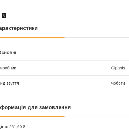
арактеристики
Основні
иробник
Gipanis
ид взуття
Чоботи
нформація для замовлення
іна:
261,60 ₴