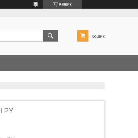
Кошик
Кошик
і PY