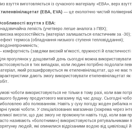
из взуття виготовляється із сучасного матеріалу «ЕВА», верх взу
тиленвінілацетат (ЕВА, EVA)
— це екологічно чистий полімерни
собливості взуття з ЕВА:
 надзвичайна легкість (учетверо легше аналога з ПВХ);
 висока морозостійкість (матеріал залишається еластичним за -30);
 ефект термоса (обладнання низького ступеня тепловіддання);
 водонепроникність;
 комфортність (завдяки високій м'якості, пружності й еластичності
ля прогулянок у дощовитий день сьогодні можна використовувати 
астосовуються в тих випадках, коли людині потрібно подолати пев
атеріал, який розшифровується як етиленвінілацетат, що не має ток
арактеристики дають змогу використовувати етиленвінілацетат як 
обіт.
умові чоботи використовуються не тільки в тому разі, коли вам пот
ашого будинку продуктового магазину під час дощу. Сьогодні чоб
иболовлею або полюванням. Навіть у суху погоду жоден рибалка н
арні гумові чоботи. У спеціалізованих магазинах (зокрема через ін
еликої висоти, що дає змогу не промокнути навіть тоді, коли вам п
асто називають «болотними») використовуються рятувальниками під 
орятунку людей, які опинилися відрізаними водою від цивілізації й