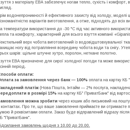
зуття з матеріалу ЕВА забезпечує ногам тепло, сухість і комфорт,
игляд.
рім водонепроникності й ефективного захисту від холоду, моделі ці
ізноманітністю варіантів виготовлення, а отже, підходять до всіх в
а температури використання до -30 °C під час активного використ
епла та комфорту, характерний для всього взуття компанії «Gipani
екстильний верх чобота виготовлений із водовідштовхувальної тк
ахищає ногу від потрапляння всередину чобота води та снігу. Уте
рьох шарів: щільне штучне хутро, поролон, неткане полотно.
зуття ЕВА призначене для сирої холодної погоди та може використо
сінній період.
Способи оплати:
Оплата за замовлення через банк — 100%
оплата на картку КБ 
Накладений платіж
(Нова Пошта, Інтайм — 2% послуга, накладен
передоплати в розмірі 15%
на картку КБ" ПриватБанк" від варто
Замовлення можна зробити
через кошик або письмовий на пошту c
 контактах. Про те, що ваше замовлення приймаєте ви отримаєте 
умою й реквізитами оплати. Заказ буде відправлений відразу піс
Б "ПриватБанк".
ідсилання замовлень щодня з 10.00 до 20.00.