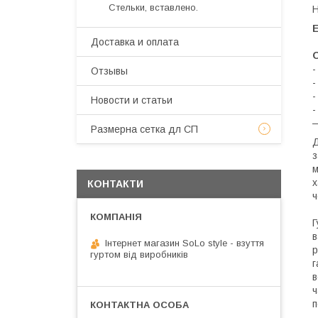
Стельки, вставлено.
Н
Е
Доставка и оплата
О
-
Отзывы
-
-
Новости и статьи
-
—
Размерна сетка дл СП
Д
з
м
х
КОНТАКТИ
ч
Г
в
Інтернет магазин SoLo style - взуття
р
гуртом від виробників
г
в
ч
п