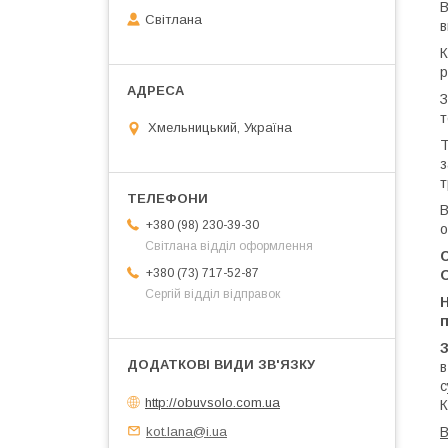
В
Світлана
в
К
р
З
т
Хмельницький, Україна
Т
з
т
В
+380 (98) 230-39-30
о
Світлана відділ оформлення
+380 (73) 717-52-87
Сергій відділ відправок
в
с
http://obuvsolo.com.ua
К
kot.lana@i.ua
В