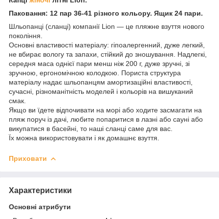
Паковання: 12 пар 36-41 різного кольору. Ящик 24 пари.
Шльопанці (сланці) компанії Lion — це пляжне взуття нового
покоління.
Основні властивості матеріалу: гіпоалергенний, дуже легкий,
не вбирає вологу та запахи, стійкий до зношування. Надлегкі,
середня маса однієї пари менш ніж 200 г, дуже зручні, зі
зручною, ергономічною колодкою. Пориста структура
матеріалу надає шльопанцям амортизаційні властивості,
сучасні, різноманітність моделей і кольорів на вишуканий
смак.
Якщо ви їдете відпочивати на морі або ходите засмагати на
пляж поруч із дачі, любите попаритися в лазні або сауні або
викупатися в басейні, то наші сланці саме для вас.
Їх можна використовувати і як домашнє взуття.
Приховати
Характеристики
Основні атрибути