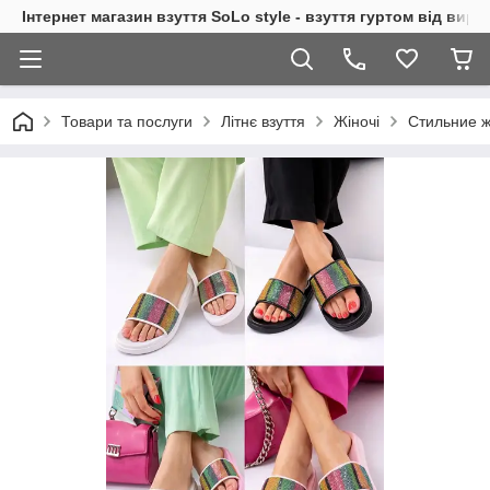
Інтернет магазин взуття SoLo style - взуття гуртом від вир
Товари та послуги
Літнє взуття
Жіночі
Стильние ж