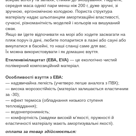
середня маса однієї пари менш ніж 200 г, дуже зручні, зі
зручною, ергономічною колодкою. Пориста структура
матеріалу надає шльопанцям амортизаційні властивості,
сучасні, різноманітність моделей і кольорів на вишуканий
смак.
Якщо ви їдете відпочивати на морі або ходите засмагати на
пляж поруч із дачі, любите попаритися в лазні або сауні або
викупатися в басейні, то наші сланці саме для вас.
Їх можна використовувати і як домашнє взуття.
Етиленвінілацетат (ЕВА, EVA)
— це екологічно чистий
полімерний композиційний матеріал.
Особливості взуття з ЕВА:
― надзвичайна легкість (учетверо легше аналога з ПВХ);
― висока морозостійкість (матеріал залишається еластичним
за -30);
― ефект термоса (обладнання низького ступеня
тепловіддання);
― водонепроникність;
— комфортність (завдяки високій м'якості, пружності й
еластичності матеріалу мають амортизувальні якості).
оплата за товар здійснюється: