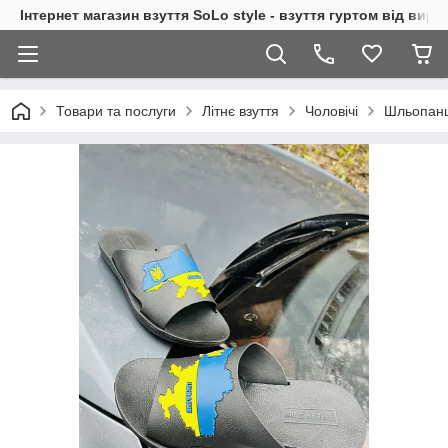
Інтернет магазин взуття SoLo style - взуття гуртом від вир
Товари та послуги
Літнє взуття
Чоловічі
Шльопанц