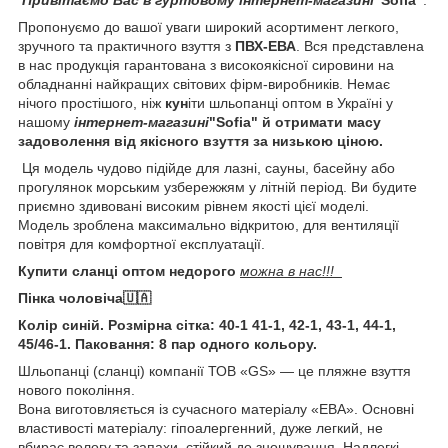
Пропонуємо до вашої уваги широкий асортимент легкого,
зручного та практичного взуття з
ПВХ-ЕВА
. Вся представлена
в нас продукція гарантована з високоякісної сировини на
обладнанні найкращих світових фірм-виробників. Немає
нічого простішого, ніж
ку
н
іти шльопанці оптом в Україні
у
нашому
інтернет-магазині
"Sofia" й отримати масу
задоволення від якісного взуття за низькою ціною.
Ця модель чудово підійде для лазні, саун
ы, басейну або
прогулянок морським узбережжям у літній період. Ви будите
приємно здивовані високим рівнем якості цієї моделі.
Модель
зроблена максимально відкритою, для вентиляції
повітря для комфортної експлуатації.
Купити сланці оптом недорого
можна в нас!!!
Пінка чоловіча🇺🇦
Колір синій. Розмірна сітка: 40-1 41-1, 42-1, 43-1, 44-1,
45/46-1. Паковання: 8 пар одного кольору.
Шльопанці (сланці) компанії ТОВ «GS» — це пляжне взуття
нового покоління.
Вона виготовляється із сучасного матеріалу «ЕВА». Основні
властивості матеріалу: гіпоалергенний, дуже легкий, не
вбирає вологу та запахи, стійкий до зношування. Надлегкі,