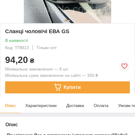
Сланці чоловічі ЕВА GS
В наявності
Код: ТПМ13
Тільки опт
94,20
₴
Мінімальне замовлення — 8 шт.
Мінімальна сума замовлення на сайті — 300 ₴
Купити
Опис
Характеристики
Доставка
Оплата
Умови п
Опис
Привітаємо Вас в гуртовому інтернет-магазині
"Sofia"
.