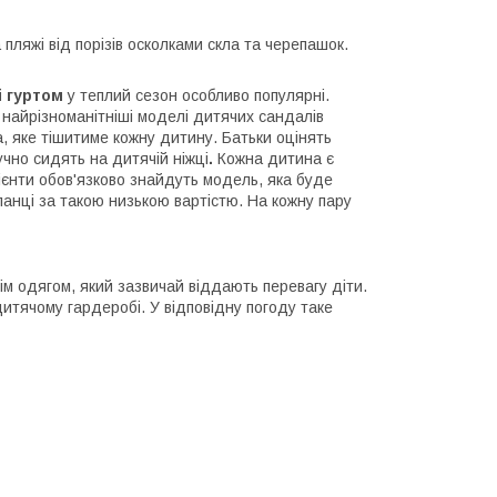
пляжі від порізів осколками скла та черепашок.
і гуртом
у теплий сезон особливо популярні.
 найрізноманітніші моделі дитячих сандалів
а, яке тішитиме кожну дитину. Батьки оцінять
ручно сидять на дитячій ніжці
.
Кожна дитина є
клієнти обов'язково знайдуть модель, яка буде
ланці за такою низькою вартістю. На кожну пару
нім одягом, який зазвичай віддають перевагу діти.
 дитячому гардеробі. У відповідну погоду таке