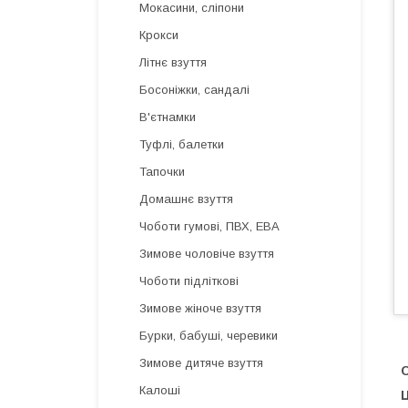
Мокасини, сліпони
Крокси
Літнє взуття
Босоніжки, сандалі
В'єтнамки
Туфлі, балетки
Тапочки
Домашнє взуття
Чоботи гумові, ПВХ, ЕВА
Зимове чоловіче взуття
Чоботи підліткові
Зимове жіноче взуття
Бурки, бабуші, черевики
Зимове дитяче взуття
Калоші
Ц