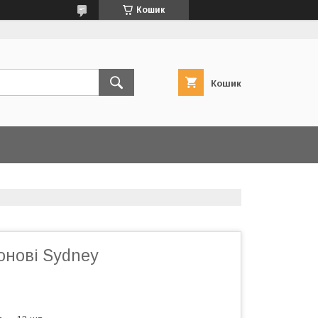
Кошик
Кошик
онові Sydney