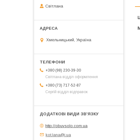
Світлана
Ц
Хмельницький, Україна
+380 (98) 230-39-30
Світлана відділ оформлення
+380 (73) 717-52-87
Сергій відділ відправок
http://obuvsolo.com.ua
kot.lana@i.ua