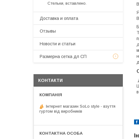
Стельки, вставлено.
В
Я
В
Доставка и оплата
Б
Отзывы
Т
п
Новости и статьи
д
м
н
Размерна сетка дл СП
д
Д
КОНТАКТИ
Ц
в
Інтернет магазин SoLo style - взуття
гуртом від виробників
І