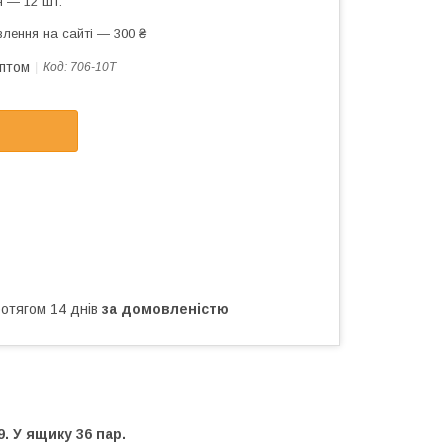
 — 12 шт.
лення на сайті — 300 ₴
оптом
Код:
706-10T
ротягом 14 днів
за домовленістю
9. У ящику 36 пар.