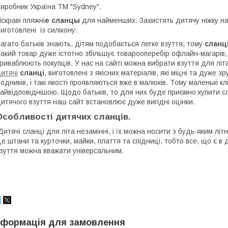
иробник Україна ТМ "Sydney".
скраві пляжні
е сланцы
для найменших. Захистять дитячу ніжку на 
иготовлені із силікону.
агато батьків знають, дітям подобається легке взуття, тому
сланц
акий товар дуже істотно збільшує товарооперебір офлайн-магарів,
риваблюють покупців. У нас на сайті можна вибрати взуття для літ
итячі
сланці
, виготовлені з якісних матеріалів, які міцні та дуже з
одників, і такі якості проявляються вже в малюків. Тому маленькі 
айвідповіднішою. Щодо батьків, то для них буде приємно купити с
итячого взуття наш сайт встановлює дуже вигідні оцінки.
Особливості дитячих сланців.
итячі сланці для літа незамінні, і їх можна носити з будь-яким літ
е штани та курточки, майки, плаття та спідниці, тобто все, що є в
зуття можна вважати універсальним.
нформація для замовлення