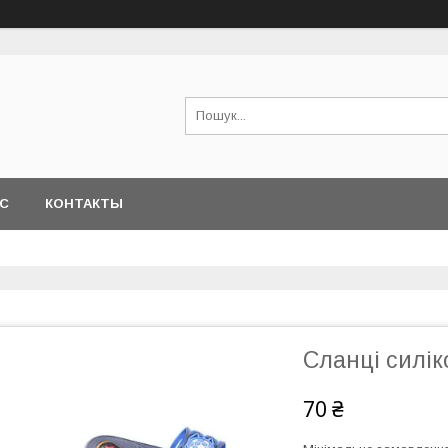
АС
КОНТАКТЫ
Сланці силік
70 ₴