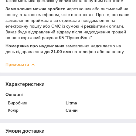
також можлива доставка у великі міста попутним вантажем.
Замовлення можна зробити
через кошик або письмовий на
пошту, а також телефоном, які є в контактах. Про те, що ваше
замовлення приймаєте ви отримаєте повідомлення на
електронну пошту або СМС із сумою й реквізитами оплати.
Заказ буде відправлений відразу після надходження грошей
на наш картковий рахунок КБ "ПриватБанк".
Номерянка про надсилання
замовлення надсилаємо на
день відправлення
до 21.00 смс
на телефон або на пошту.
Приховати
Характеристики
Основні
Виробник
Litma
Колір
Синій
Умови доставки