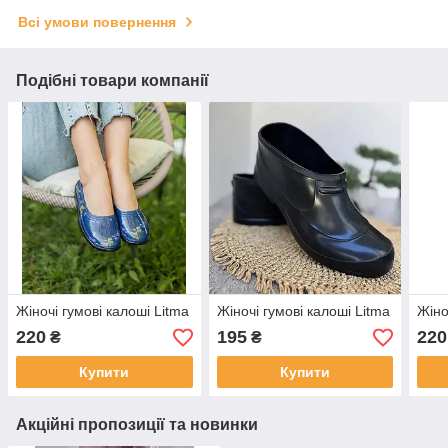
Всі умови повернення
Подібні товари компанії
Жіночі гумові калоші Litma
Жіночі гумові калоші Litma
Жіно
220
195
220
₴
₴
Купити
Купити
Акційні пропозиції та новинки