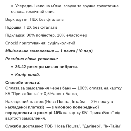
Усередині калоша м'яка, гладка та зручна трикотажна
основа технічний опис
Верх взуття: ПВХ без фталатів
Підошва: ПВХ без фталатів
Підкладка: 90% поліестер, 10% еластомер
Спосіб приготування: суцільнолитий
Мінімальне замовлення — 1 пачка (10 пар)
Розмірна сітка упаковки:
36-42 розміри можна вибрати.
Колір синій.
Способи оплати:
Оплата за замовлення через банк — 100% оплата на картку
КБ "Приватбанка" + 0,5%апент Банка;
Накладений платеж (Нова Пошта, Інтайм — 2% послуга
накладеної платежі) ―
з умовою попередньої
передоплати в розмірі 15%
на картку КБ" ПриватБанк" від
вартості замовлення.
Служби доставки:
ТОВ "Нова Пошта", "Далівері", "Ін-Тайм",