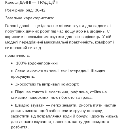
Калоші ДАЧНІ — ТРАДІЦІЙНІ
Розмірний ряд: 36-42
Загальна характеристика:
Галоші дачні — це ідеальне жіноче взуття для садових і
побутових дачних робіт під час дощу або на щодень. Є
корисним і незамінним взуттям для всіх садівниць. У цій
моделі передбачені максимальні практичність, комфорт і
витончений вигляд.
практичність:
100% водонепроникні
Легко миються як зовні, так і всередині. Швидко
просушують.
Зносостійкі та витривалі комфорт:
Підошва товста й еластична, рифлена, стійка на
слизьких поверхнях, як-от болото та трава.
Швидко взувати — легко знімати. Висота п'яти частин
досить висока, щоб забезпечити зручну посадку,
захистити від потрапляння води й бруду; і досить низька
для легкого взування; наявність канту для швидкого
розбиття.