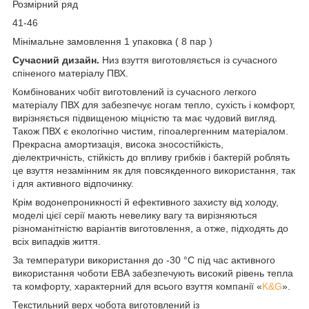
Розмірний ряд
41-46
Мінімальне замовлення 1 упаковка ( 8 пар )
Сучасний дизайн.
Низ взуття виготовляється із сучасного
спіненого матеріалу ПВХ.
Комбінованих чобіт виготовлений із сучасного легкого
матеріалу ПВХ для забезпечує ногам тепло, сухість і комфорт,
вирізняється підвищеною міцністю та має чудовий вигляд.
Також ПВХ є екологічно чистим, гіпоалергенним матеріалом.
Прекрасна амортизація, висока зносостійкість,
діелектричність, стійкість до впливу грибків і бактерій роблять
це взуття незамінним як для повсякденного використання, так
і для активного відпочинку.
Крім водонепроникності й ефективного захисту від холоду,
моделі цієї серії мають невелику вагу та вирізняються
різноманітністю варіантів виготовлення, а отже, підходять до
всіх випадків життя.
За температури використання до -30 °C під час активного
використання чоботи ЕВА забезпечують високий рівень тепла
та комфорту, характерний для всього взуття компанії «
K&G
».
Текстильний верх чобота виготовлений із