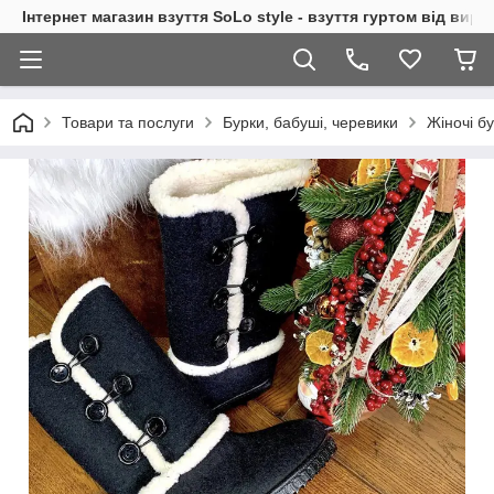
Інтернет магазин взуття SoLo style - взуття гуртом від вир
Товари та послуги
Бурки, бабуші, черевики
Жіночі б