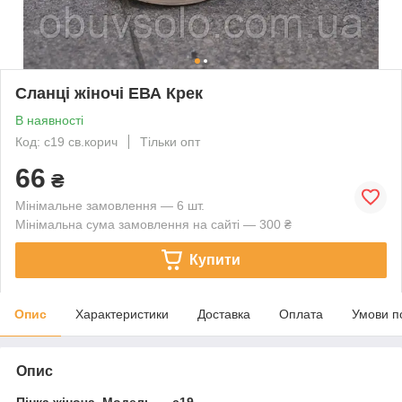
Сланці жіночі ЕВА Крек
В наявності
Код: с19 св.корич
Тільки опт
66
₴
Мінімальне замовлення — 6 шт.
Мінімальна сума замовлення на сайті — 300 ₴
Купити
Опис
Характеристики
Доставка
Оплата
Умови п
Опис
Пінка жіноча. Модель — с19.