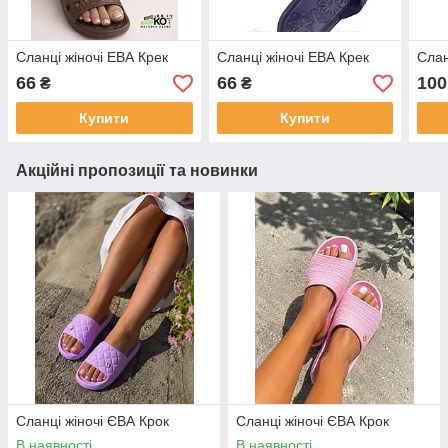
Сланці жіночі ЕВА Крек
Сланці жіночі ЕВА Крек
Слан
66
66
100
₴
₴
Купити
Купити
Акційні пропозиції та новинки
Сланці жіночі ЄВА Крок
Сланці жіночі ЄВА Крок
В наявності
В наявності