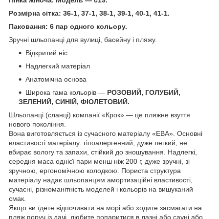
Розмірна сітка: 36-1, 37-1, 38-1, 39-1, 40-1, 41-1.
Паковання: 6 пар одного кольору.
Зручні шльопанці для вулиці, басейну і пляжу.
Відкритий ніс
Надлегкий матеріал
Анатомічна основа
Широка гама кольорів —
РОЗОВИЙ, ГОЛУБИЙ,
ЗЕЛЕНИЙ, СИНІЙ, ФІОЛЕТОВИЙ.
Шльопанці (сланці) компанії «Крок» — це пляжне взуття
нового покоління.
Вона виготовляється із сучасного матеріалу «ЕВА». Основні
властивості матеріалу: гіпоалергенний, дуже легкий, не
вбирає вологу та запахи, стійкий до зношування. Надлегкі,
середня маса однієї пари менш ніж 200 г, дуже зручні, зі
зручною, ергономічною колодкою. Пориста структура
матеріалу надає шльопанцям амортизаційні властивості,
сучасні, різноманітність моделей і кольорів на вишуканий
смак.
Якщо ви їдете відпочивати на морі або ходите засмагати на
пляж поруч із дачі, любите попаритися в лазні або сауні або