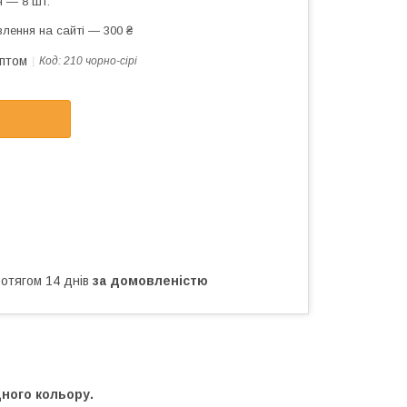
 — 8 шт.
лення на сайті — 300 ₴
оптом
Код:
210 чорно-сірі
ротягом 14 днів
за домовленістю
одного кольору.