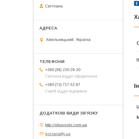
Світлана
Х
Хмельницький, Україна
В
+380 (98) 230-39-30
Світлана відділ оформлення
+380 (73) 717-52-87
І
Сергій відділ відправок
Ц
http://obuvsolo.com.ua
kot.lana@i.ua