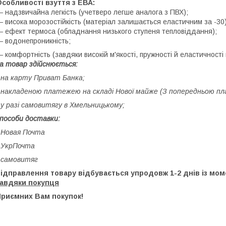
собливості взуття з ЕВА:
 надзвичайна легкість (учетверо легше аналога з ПВХ);
 висока морозостійкість (матеріал залишається еластичним за -30)
 ефект термоса (обладнання низького ступеня тепловіддання);
 водонепроникність;
 комфортність (завдяки високій м'якості, пружності й еластичності
а товар здійснюється:
 на карту Приват Банка;
 накладеною платежею на складі Нової майже (З попередньою пл
 у разі самовитягу в Хмельницькому;
пособи доставки:
 Новая Почта
 УкрПочта
 самовитяг
відправлення товару відбувається упродовж 1-2 днів із м
завдяки покупця
Приємних Вам покупок!