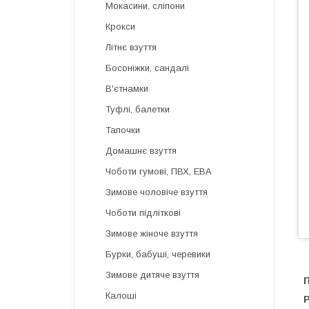
Мокасини, сліпони
Крокси
Літнє взуття
Босоніжки, сандалі
В'єтнамки
Туфлі, балетки
Тапочки
Домашнє взуття
Чоботи гумові, ПВХ, ЕВА
Зимове чоловіче взуття
Чоботи підліткові
Зимове жіноче взуття
Бурки, бабуші, черевики
Зимове дитяче взуття
П
Калоші
Р