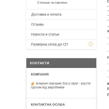
О
Стельки, вставлено.
―
―
Доставка и оплата
―
―
Отзывы
—
з
Новости и статьи
-
-
Размерна сетка дл СП
-
с
КОНТАКТИ
-
-
-
Інтернет магазин SoLo style - взуття
гуртом від виробників