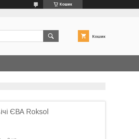
Кошик
Кошик
ічі ЄВА Roksol