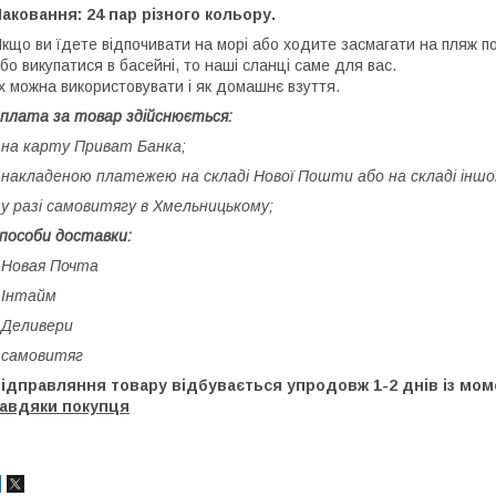
аковання: 24 пар різного кольору.
кщо ви їдете відпочивати на морі або ходите засмагати на пляж пор
бо викупатися в басейні, то наші сланці саме для вас.
х можна використовувати і як домашнє взуття.
плата за товар здійснюється:
 на карту Приват Банка;
 накладеною платежею на складі Нової Пошти або на складі іншої к
 у разі самовитягу в Хмельницькому;
пособи доставки:
 Новая Почта
 Інтайм
 Деливери
 самовитяг
відправляння товару відбувається упродовж 1-2 днів із м
завдяки покупця