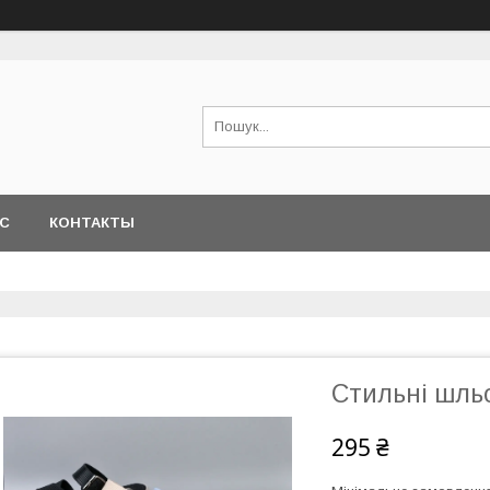
АС
КОНТАКТЫ
Стильні шльо
295 ₴