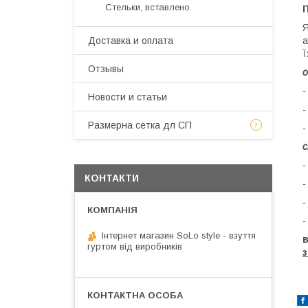
Стельки, вставлено.
П
Я
а
Доставка и оплата
Ї
Отзывы
о
-
Новости и статьи
-
Размерна сетка дл СП
-
с
-
КОНТАКТИ
-
-
-
Інтернет магазин SoLo style - взуття
гуртом від виробників