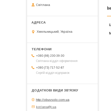
Світлана
І
Ц
Хмельницький, Україна
+380 (98) 230-39-30
Світлана відділ оформлення
+380 (73) 717-52-87
Сергій відділ відправок
http://obuvsolo.com.ua
kot.lana@i.ua