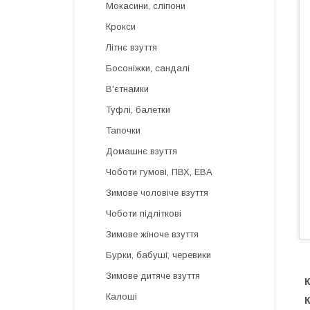
Мокасини, сліпони
Крокси
Літнє взуття
Босоніжки, сандалі
В'єтнамки
Туфлі, балетки
Тапочки
Домашнє взуття
Чоботи гумові, ПВХ, ЕВА
Зимове чоловіче взуття
Чоботи підліткові
Зимове жіноче взуття
Бурки, бабуші, черевики
Зимове дитяче взуття
К
Калоші
К