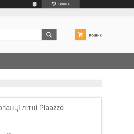
Кошик
Кошик
панці літні Plaazzo