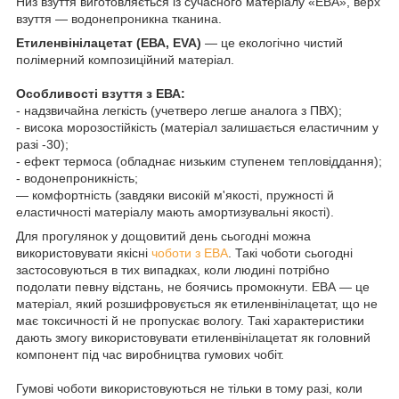
Низ взуття виготовляється із сучасного матеріалу «ЕВА», верх
взуття — водонепроникна тканина.
Етиленвінілацетат (ЕВА, EVA)
— це екологічно чистий
полімерний композиційний матеріал.
Особливості взуття з ЕВА:
- надзвичайна легкість (учетверо легше аналога з ПВХ);
- висока морозостійкість (матеріал залишається еластичним у
разі -30);
- ефект термоса (обладнає низьким ступенем тепловіддання);
- водонепроникність;
— комфортність (завдяки високій м'якості, пружності й
еластичності матеріалу мають амортизувальні якості).
Для прогулянок у дощовитий день сьогодні можна
використовувати якісні
чоботи з ЕВА
. Такі чоботи сьогодні
застосовуються в тих випадках, коли людині потрібно
подолати певну відстань, не боячись промокнути. ЕВА — це
матеріал, який розшифровується як етиленвінілацетат, що не
має токсичності й не пропускає вологу. Такі характеристики
дають змогу використовувати етиленвінілацетат як головний
компонент під час виробництва гумових чобіт.
Гумові чоботи використовуються не тільки в тому разі, коли