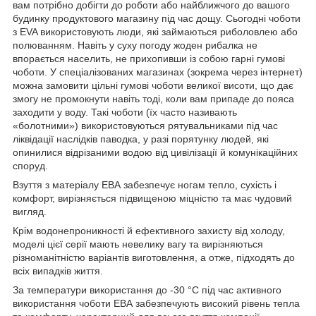
вам потрібно добігти до роботи або найближчого до вашого
будинку продуктового магазину під час дощу. Сьогодні чоботи
з EVA використовують люди, які займаються риболовлею або
полюванням. Навіть у суху погоду жоден рибалка не
впорається населить, не прихопивши із собою гарні гумові
чоботи. У спеціалізованих магазинах (зокрема через інтернет)
можна замовити цільні гумові чоботи великої висоти, що дає
змогу не промокнути навіть тоді, коли вам припаде до пояса
заходити у воду. Такі чоботи (їх часто називають
«болотними») використовуються рятувальниками під час
ліквідації наслідків паводка, у разі порятунку людей, які
опинилися відрізаними водою від цивілізації й комунікаційних
споруд.
Взуття з матеріалу ЕВА забезпечує ногам тепло, сухість і
комфорт, вирізняється підвищеною міцністю та має чудовий
вигляд.
Крім водонепроникності й ефективного захисту від холоду,
моделі цієї серії мають невелику вагу та вирізняються
різноманітністю варіантів виготовлення, а отже, підходять до
всіх випадків життя.
За температури використання до -30 °C під час активного
використання чоботи ЕВА забезпечують високий рівень тепла