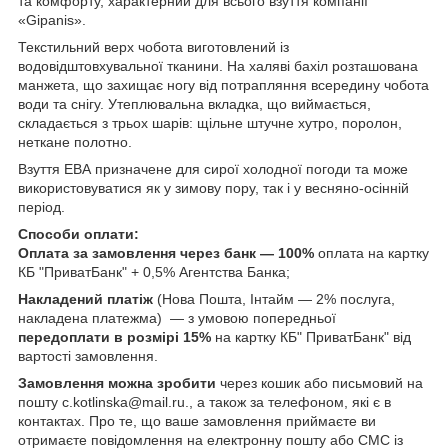
та комфорту, характерний для всього взуття компанії
«Gipanis».
Текстильний верх чобота виготовлений із
водовідштовхувальної тканини. На халяві бахіл розташована
манжета, що захищає ногу від потрапляння всередину чобота
води та снігу. Утеплювальна вкладка, що виймається,
складається з трьох шарів: щільне штучне хутро, поролон,
неткане полотно.
Взуття ЕВА призначене для сирої холодної погоди та може
використовуватися як у зимову пору, так і у весняно-осінній
період.
Способи оплати:
Оплата за замовлення через банк — 100%
оплата на картку
КБ "ПриватБанк" + 0,5% Агентства Банка;
Накладений платіж
(Нова Пошта, Інтайм — 2% послуга,
накладена платежма) — з умовою попередньої
передоплати в розмірі 15%
на картку КБ" ПриватБанк" від
вартості замовлення.
Замовлення можна зробити
через кошик або письмовий на
пошту c.kotlinska@mail.ru., а також за телефоном, які є в
контактах. Про те, що ваше замовлення приймаєте ви
отримаєте повідомлення на електронну пошту або СМС із