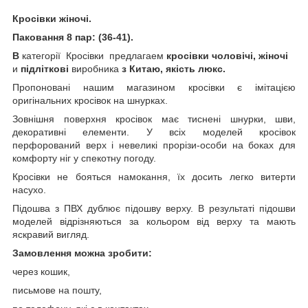
Кросівки жіночі.
Паковання 8 пар:
(36-41)
.
В
категорії Кросівки предлагаем
кросівки чоловічі, жіночі
и
підліткові
виробника
з Китаю, якість люкс.
Пропоновані нашим магазином кросівки є імітацією
оригінальних кросівок на шнурках.
Зовнішня поверхня кросівок має тиснені шнурки, шви,
декоративні елементи. У всіх моделей кросівок
перфорований верх і невеликі прорізи-особи на боках для
комфорту ніг у спекотну погоду.
Кросівки не бояться намокання, їх досить легко витерти
насухо.
Підошва з ПВХ дублює підошву верху. В результаті підошви
моделей відрізняються за кольором від верху та мають
яскравий вигляд.
Замовлення можна зробити:
через кошик,
письмове на пошту,