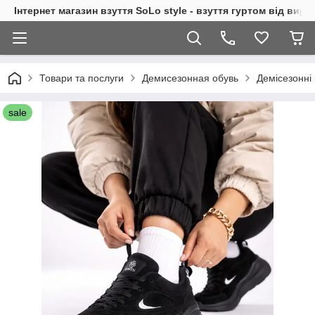
Інтернет магазин взуття SoLo style - взуття гуртом від вир
Товари та послуги
Демисезонная обувь
Демісезонні 
sale