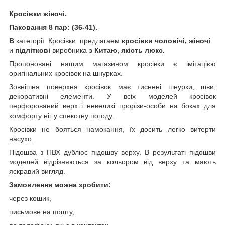
Кросівки жіночі.
Паковання 8 пар:
(36-41)
.
В
категорії Кросівки предлагаем
кросівки чоловічі, жіночі
и
підліткові
виробника
з Китаю, якість люкс.
Пропоновані нашим магазином кросівки є імітацією
оригінальних кросівок на шнурках.
Зовнішня поверхня кросівок має тиснені шнурки, шви,
декоративні елементи. У всіх моделей кросівок
перфорований верх і невеликі прорізи-особи на боках для
комфорту ніг у спекотну погоду.
Кросівки не бояться намокання, їх досить легко витерти
насухо.
Підошва з ПВХ дублює підошву верху. В результаті підошви
моделей відрізняються за кольором від верху та мають
яскравий вигляд.
Замовлення можна зробити:
через кошик,
письмове на пошту,