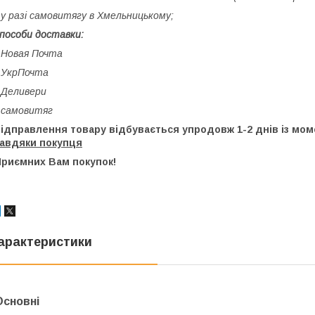
 у разі самовитягу в Хмельницькому;
пособи доставки:
 Новая Почта
 УкрПочта
 Деливери
 самовитяг
відправлення товару відбувається упродовж 1-2 днів із м
завдяки покупця
Приємних Вам покупок!
арактеристики
Основні