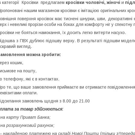
В
категорії Кросівки предлагаем
кросівки чоловічі, жіночі
и
підл
ропоновані нашим магазином кросівки є імітацією оригінальних кро
овнішня поверхня кросівок має тиснені шнурки, шви, декоративні
ерх і невеликі прорізи-особи на боках для комфорту ніг у спекотну 
росівки не бояться намокання, їх досить легко витерти насухо.
ідошва з ПВХ дублює підошву верху. В результаті підошви моделе
скравий вигляд.
Замовлення можна зробити:
ерез кошик,
исьмове на пошту,
о телефону, які є в контактах.
ро те, що ваше замовлення приймаєте ви отримаєте повідомлення
еквізитами оплати.
ідсилання замовлень щодня з 8.00 до 21.00
плата за товар здійснюється:
 на карту Приват Банка;
 на розрахунковий рахунок;
 накладеною платежею на складі Нової Пошти (тільки з!!️передоп