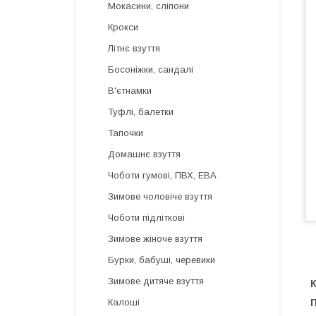
Мокасини, сліпони
Крокси
Літнє взуття
Босоніжки, сандалі
В'єтнамки
Туфлі, балетки
Тапочки
Домашнє взуття
Чоботи гумові, ПВХ, ЕВА
Зимове чоловіче взуття
Чоботи підліткові
Зимове жіноче взуття
Бурки, бабуші, черевики
Зимове дитяче взуття
К
П
Калоші