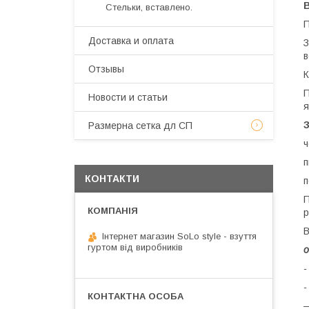
Стельки, вставлено.
П
Доставка и оплата
З
в
Отзывы
К
П
Новости и статьи
я
Размерна сетка дл СП
ч
п
КОНТАКТИ
п
П
р
В
Інтернет магазин SoLo style - взуття
гуртом від виробників
о
-
-
—