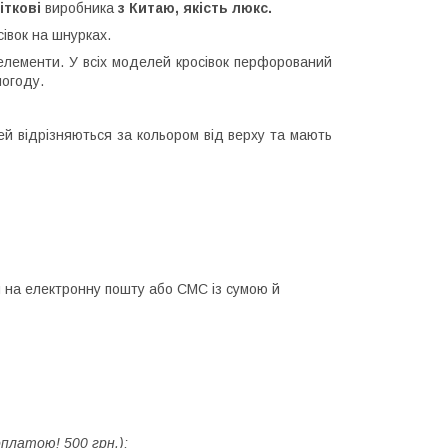
іткові
виробника
з Китаю, якість люкс.
сівок на шнурках.
 елементи. У всіх моделей кросівок перфорований
погоду.
й відрізняються за кольором від верху та мають
 на електронну пошту або СМС із сумою й
латою!️ 500 грн.);