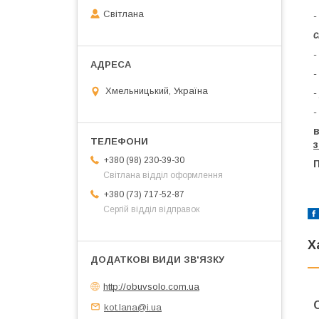
Світлана
-
с
-
-
Хмельницький, Україна
-
-
+380 (98) 230-39-30
Світлана відділ оформлення
+380 (73) 717-52-87
Сергій відділ відправок
Х
http://obuvsolo.com.ua
kot.lana@i.ua