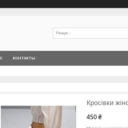
АС
КОНТАКТЫ
Кросівки жін
450 ₴