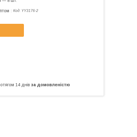
 — 8 шт.
оптом
Код:
YY3176-2
ротягом 14 днів
за домовленістю