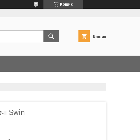
Кошик
Кошик
очі Swin