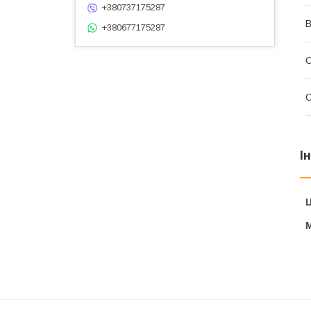
+380737175287
В
+380677175287
С
І
Ц