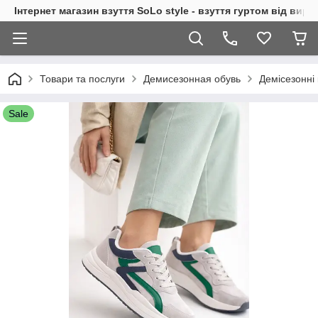
Інтернет магазин взуття SoLo style - взуття гуртом від вир
Товари та послуги
Демисезонная обувь
Демісезонні 
Sale