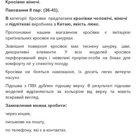
Кросівки жіночі.
Паковання 8 пар:
(36-41)
.
В
категорії Кросівки предлагаем
кросівки чоловічі, жіночі
и
підліткові
виробника
з Китаю, якість люкс.
Пропоновані нашим магазином кросівки є імітацією
оригінальних кросівок на шнурках.
Зовнішня поверхня кросівок має тиснену шнурку, шви,
декоративні елементи. У всіх моделей кросівок
перфорований верх і невеликі прорізи-особи на боках для
комфорту ніг у спекотну погоду.
Кросівки не бояться намокання, їх досить легко витерти
насухо.
Підошва з ПВХ дублює підошву верху. В результаті підошви
моделей відрізняються за кольором від верху та мають
яскравий вигляд.
Замовлення можна зробити:
через кошик,
письмове на пошту,
по телефону, які є в контактах.