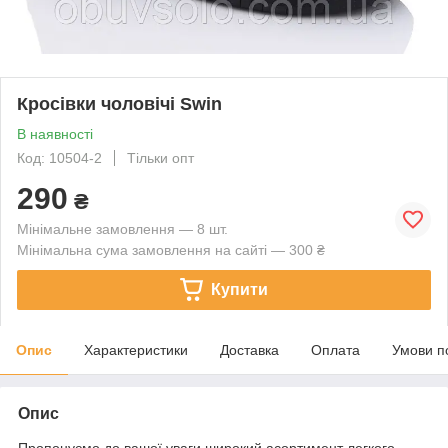
Кросівки чоловічі Swin
В наявності
Код: 10504-2
Тільки опт
290
₴
Мінімальне замовлення — 8 шт.
Мінімальна сума замовлення на сайті — 300 ₴
Купити
Опис
Характеристики
Доставка
Оплата
Умови п
Опис
Пропонуємо до вашої уваги широкий асортимент легкого,