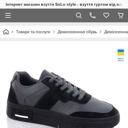
Інтернет магазин взуття SoLo style - взуття гуртом від вир
Товари та послуги
Демисезонная обувь
Демісезонна 