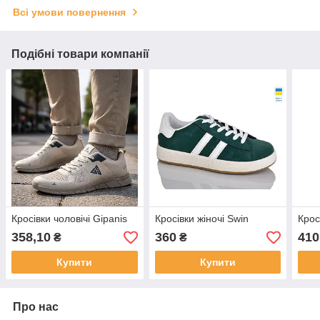
Всі умови повернення
Подібні товари компанії
Кросівки чоловічі Gipanis
Кросівки жіночі Swin
Крос
358,10
360
410
₴
₴
Купити
Купити
Про нас