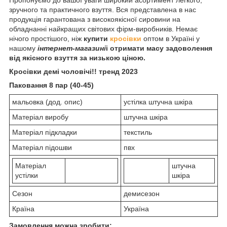
зручного та практичного взуття. Вся представлена в нас
продукція гарантована з високоякісної сировини на
обладнанні найкращих світових фірм-виробників. Немає
нічого простішого, ніж
купити
кросівки
оптом в Україні у
нашому
інтернет-магазині
і отримати масу задоволення
від якісного взуття за низькою ціною.
Кросівки демі чоловічі!! тренд 2023
Паковання 8 пар (40-45)
мальовка (дод. опис)
устілка штучна шкіра
Матеріал виробу
штучна шкіра
Матеріал підкладки
текстиль
Матеріал підошви
пвх
Матеріал
штучна
устілки
шкіра
Сезон
демисезон
Країна
Україна
Замовлення можна зробити: