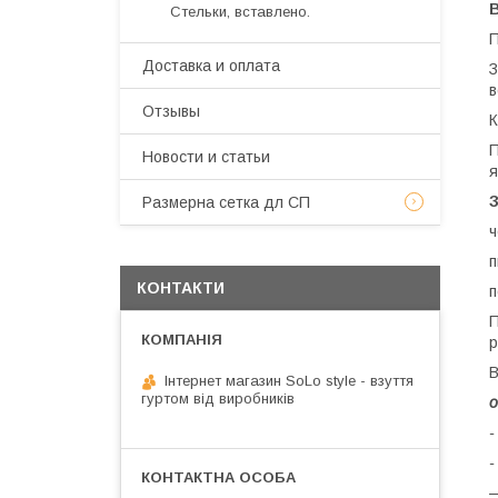
Стельки, вставлено.
П
Доставка и оплата
З
в
Отзывы
К
П
Новости и статьи
я
Размерна сетка дл СП
ч
п
КОНТАКТИ
п
П
р
В
Інтернет магазин SoLo style - взуття
гуртом від виробників
о
-
-
—