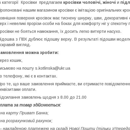
В
категорії Кросівки предлагаем
кросівки чоловічі, жіночі
и
підл
ропоновані нашим магазином кросівки є імітацією оригінальних кро
овнішня поверхня кросівок має тиснену шнурку, шви, декоративні
ерх і невеликі прорізи-особи на боках для комфорту ніг у спекотну 
росівки не бояться намокання, їх досить легко витерти насухо.
ідошва з ПВХ дублює підошву верху. В результаті підошви моделе
скравий вигляд.
Замовлення можна зробити:
ерез кошик,
исьмово на пошту s.kotlinska@ukr.ua
о телефону, які є в контактах.
ро те, що ваше замовлення приймаєте, ви отримаєте повідомленн
еквізитами оплати.
ідсилання замовлень щодня з 8.00 до 21.00
плата за товар здійснюється:
 на карту Приват Банка;
 на розрахунковий рахунок;
 накладеною платежею на складі Нової Пошти (тільки з!!️передоп