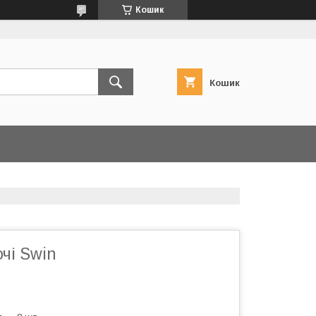
Кошик
Кошик
очі Swin