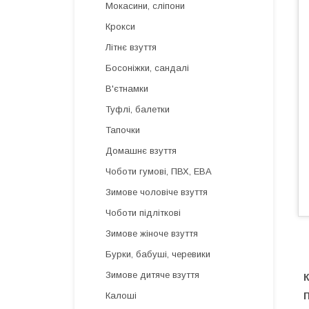
Мокасини, сліпони
Крокси
Літнє взуття
Босоніжки, сандалі
В'єтнамки
Туфлі, балетки
Тапочки
Домашнє взуття
Чоботи гумові, ПВХ, ЕВА
Зимове чоловіче взуття
Чоботи підліткові
Зимове жіноче взуття
Бурки, бабуші, черевики
Зимове дитяче взуття
К
П
Калоші