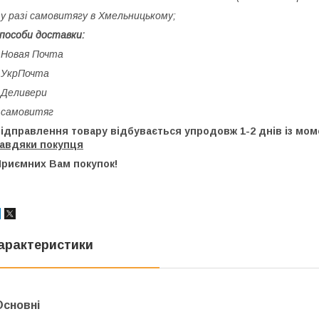
 у разі самовитягу в Хмельницькому;
пособи доставки:
 Новая Почта
 УкрПочта
 Деливери
 самовитяг
відправлення товару відбувається упродовж 1-2 днів із м
завдяки покупця
Приємних Вам покупок!
арактеристики
Основні