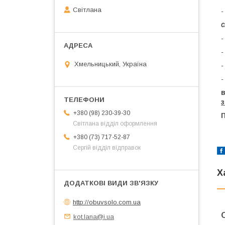
Світлана
-
с
-
-
Хмельницький, Україна
-
-
+380 (98) 230-39-30
Світлана відділ оформлення
+380 (73) 717-52-87
Сергій відділ відправок
Х
http://obuvsolo.com.ua
kot.lana@i.ua