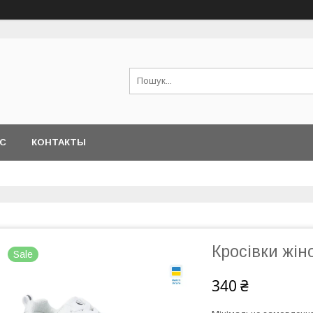
АС
КОНТАКТЫ
Кросівки жін
Sale
340 ₴