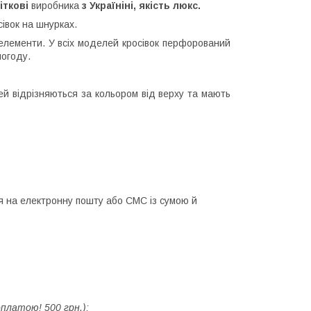
іткові
виробника
з Україніні, якість люкс.
сівок на шнурках.
 елементи. У всіх моделей кросівок перфорований
погоду.
й відрізняються за кольором від верху та мають
я на електронну пошту або СМС із сумою й
латою!️ 500 грн.);