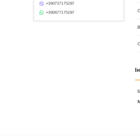
+380737175287
С
+380677175287
В
І
Ц