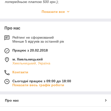
попередньою платою 500 грн.);
- у разі самовитягу в Хмельницькому;
Показати все
способи доставки:
- Новая Почта
Про нас
- УкрПочта
- самовитяг
Рейтинг не сформований
Менше 5 відгуків за останній рік
відправлення товару відбувається упродовж 1-2 днів із
моменту оформлення замовлення,
доставка завдяки
Працює з 20.02.2018
покупця
м. Хмельницький
Хмельницький, Україна
Контакти
Сьогодні працює з 09:00 до 18:00
Показати весь графік роботи
Про нас