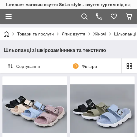
Інтернет магазин взуття SoLo style - взуття гуртом від вир
Товари та послуги
Літнє взуття
Жіночі
Шльопанці 
Шльопанці зі шкірозамінника та текстилю
Сортування
0
Фільтри